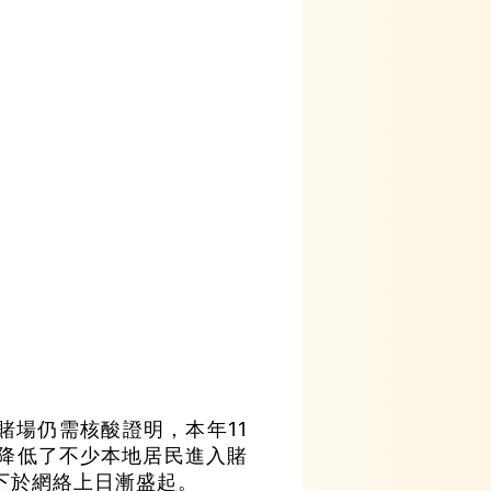
11
賭
場
仍
需核酸證明，
本年
降低了
不少
本地居民
進入
賭
下於網絡上
日漸盛起
。