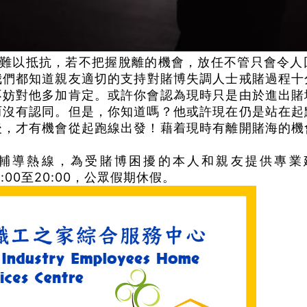
難以抵抗，
若不把握
脫離的機會，放任不管只會令人
我們都知道親友適切的支持對賭博失調人士戒賭過程十
不妨對他多加肯定。或許你會認為現時只是由於進出賭
而沒有認同。但是，你知道嗎？他或許現在仍是站在起
後，才有機會從起跑線出發！藉着現時有離開賭海的機
輔導熱線，為受賭博困擾的本人和親友提供專業
0:00
20:00
至
，公眾假期休假。