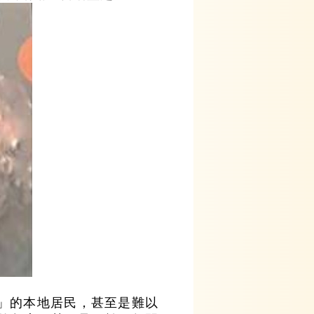
」的
本地居民
，甚至是難以