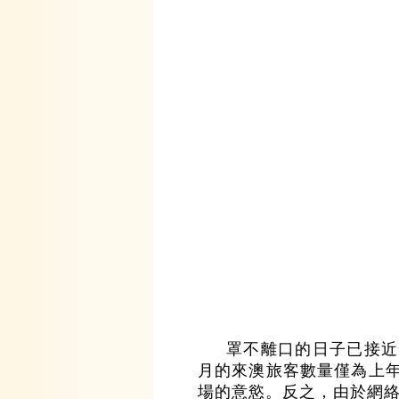
罩不離口的日子已接近
月的來澳旅客數量僅為上
場的
意慾
。反之，由於網