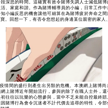
一
段
深思的時間。這確實
有效令
賭博失調人士減低賭博
生活
、家庭和諧。作為
賭博
輔導員
的小編
，日常工作中
告知小編反思的機會讓他可細算在為賭博疲於奔命之間
瑰寶。回想一下，有否令您想起的身邊某位親密的家人
疫情間
的盛行則
產生出另類的危機。
本澳
網
上
賭博尚
類網上
賭博
近年開始流行，參與的除了在職人士外，還
起初往往以玩樂的心態參與，當中不乏未能自控最終賠
但因賭博行為會令沉迷者不計代價去追尋的特性，令部