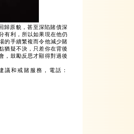
回歸原貌，
甚至
深陷
賭債深
分有利，所以如果現在他仍
場的手續繁複而令他減少賭
點猶疑不決，只差你在背後
會，鼓勵反思才顯得對過後
建議和戒賭服務，電話：