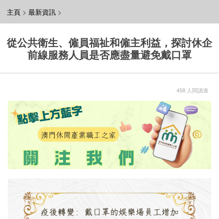
主頁
>
最新資訊
>
從公共衛生、僱員福祉和僱主利益，探討休企
前線服務人員是否應盡量避免戴口罩
458 人閱讀過