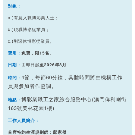
對象：
a.)有意入職博彩業人士；
b.)現職博彩從業員；
c.)剛退休博彩從業員。
費用：
免費，限15名。
日期：
由即日起
至2026年8月
4節，每
節60分鐘，具體時間將由機構工作
時間：
員與參加者作協調。
博彩業職工之家綜合服務中心(澳門俾利喇街
地點：
163號美林花園1樓)
工作人員簡介：
首席特約生涯規劃師：鄺家傑