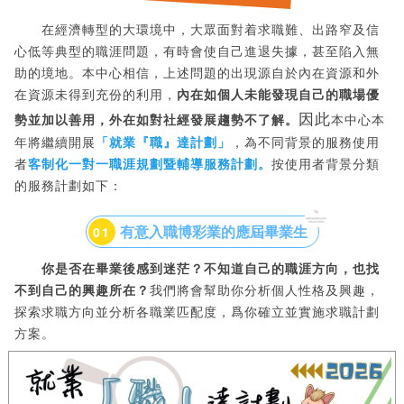
在經濟轉型的大環境中，大眾面對着求職難、出路窄及信
心低等典型的職涯問題，有時會使自己進退失據，甚至陷入無
助的境地。本中心相信，上述問題的出現源自於內在資源和外
在資源未得到充份的利用，
內在如個人未能發現自己的職場優
因此
勢並加以善用，外在如對社經發展趨勢不了解。
本中心本
年將繼續開展
「就業『職』達計劃」
，為不同背景的服務使用
者
客制化一對一職涯規劃暨輔導服務計劃。
按使用者背景分類
的服務計劃如下：
有意入職博彩業的應屆畢業生
0
1
你是否在
畢業後感到迷茫？
不知道自己的職涯方向，也找
不到自己的興趣所在？
我們將會幫助你分析個人性格及興趣，
探索求職方向並分析各職業匹配度，爲你確立並實施求職計劃
方案。