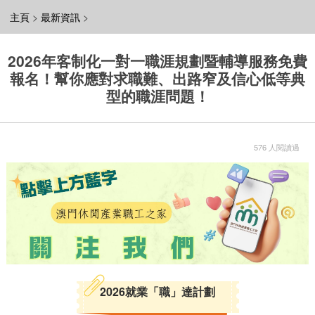
主頁
>
最新資訊
>
2026年客制化一對一職涯規劃暨輔導服務免費
報名！幫你應對求職難、出路窄及信心低等典
型的職涯問題！
576 人閱讀過
2026就業「職」達計劃