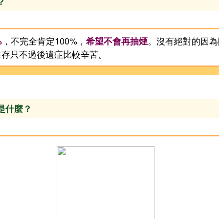
？
，不完全肯定100%，
。沒有絕對的因為
%
希望不會再抽煙
生存只不過後遺症比較辛苦。
的是什麼？