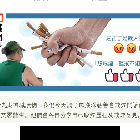
期博職讀物，我們今天請了歐漢琛慈善會戒煙門診
張文畧醫生。他們會各自分享自己吸煙歷程及戒煙意見