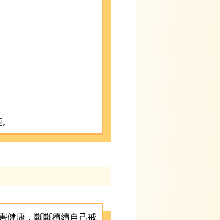
煙。
危害健康，斷斷續續自己戒