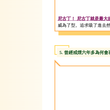
尼古丁！ 尼古丁就是最大
威為了型。追求吸了進去
5. 曾經戒煙六年多為何