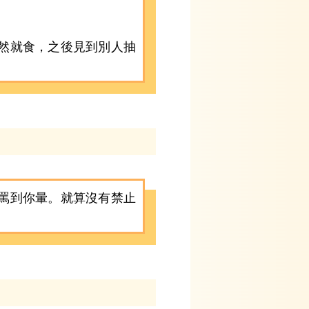
然就食，之後見到別人抽
罵到你暈。就算沒有禁止