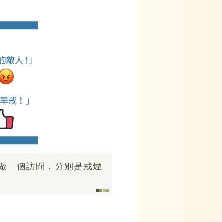
做一個訪問，分別是戒煙
。