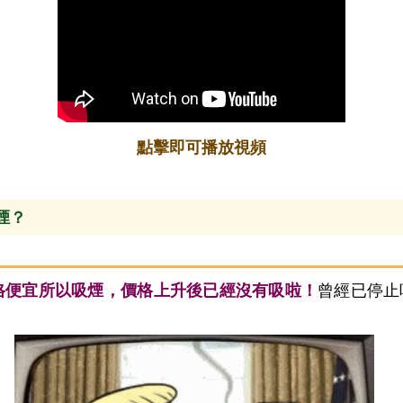
點擊即可播放視頻
煙？
曾經已停止
格便宜所以吸煙，價格上升後已經沒有吸啦！
。