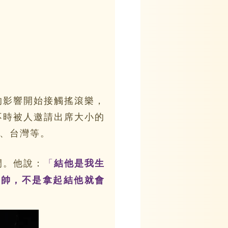
影響開始接觸搖滾樂，
不時被人邀請出席大小的
、台灣等。
間。他說：
「
結他是我生
是帥，不是拿起結他就會