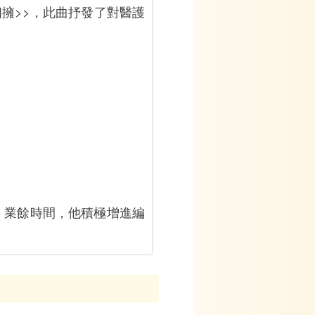
擁>>，此曲抒發了對醫護
，業餘時間，他積極增進編