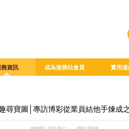
服務資訊
成為服務站會員
實用連
趣尋寶圖│專訪博彩從業員結他手煉成
發佈時間：2020-08-11 3869人閱讀過