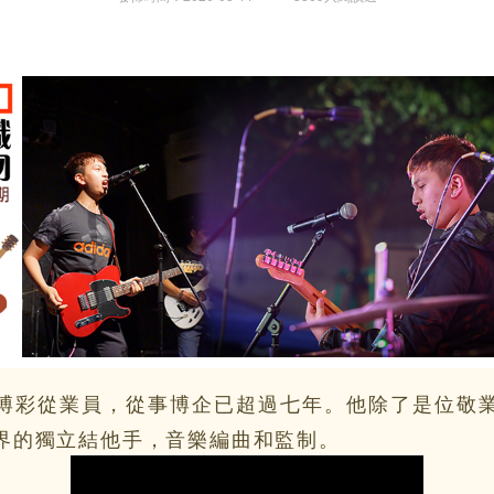
彩從業員，從事博企已超過七年。他除了是位敬業
界的獨立結他手，音樂編曲和監制。