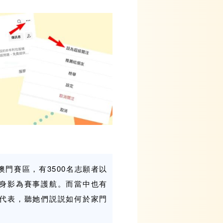
門賽區，有3500名志願者以
身影為賽事護航。而當中也有
代表，聽她們説説如何於家門