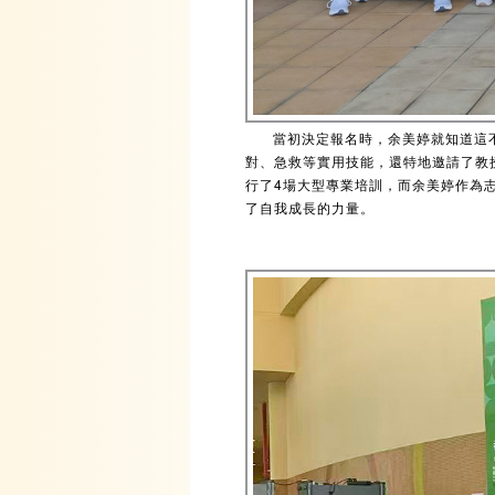
當初決定報名時，余美婷就知道這
對、急救等實用技能，還特地邀請了教
行了4場大型專業培訓，而余美婷作為
了自我成長的力量。