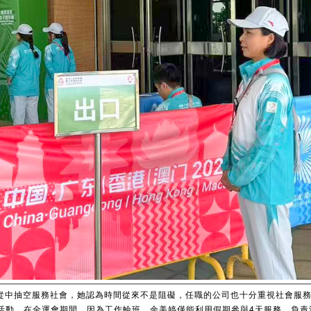
從中抽空服務社會，她認為時間從來不是阻礙，任職的公司也十分重視社會服
活動。在全運會期間，因為工作輪班，余美婷僅能利用假期參與4天服務，負責