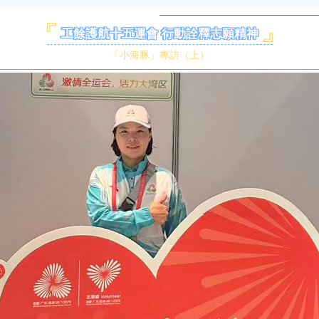
工餘護航十五運會 行動詮釋志願精神
「小海豚」專訪（上）