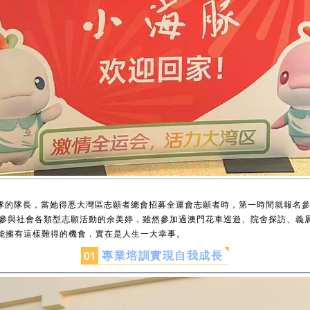
隊的隊長，當她得悉大灣區志願者總會招募全運會志願者時，第一時間就報名
直參與社會各類型志願活動的余美婷，雖然參加過澳門花車巡遊、院舍探訪、義
能擁有這樣難得的機會，實在是人生一大幸事。
專業培訓實現自我成長
0
1