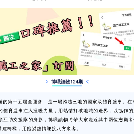
博職讀物124期
辦的第十五屆全運會，是一場跨越三地的國家級體育盛事。在澳
的體育盛事注入溫暖力量，用熱情打破地域的邊界，以協作的
願互助支援隊的身影，博職讀物將帶大家走近其中兩位志願者
搭建橋樑，用飽滿熱情迎接八方來客。