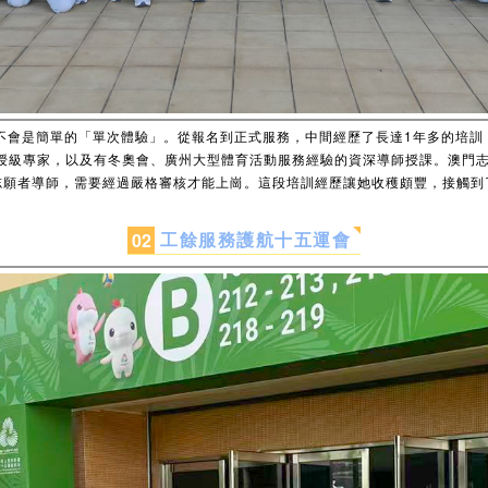
不會是簡單的「單次體驗」。從報名到正式服務，中間經歷了長達1年多的培訓
授級專家，以及有冬奧會、廣州大型體育活動服務經驗的資深導師授課。澳門
志願者導師，需要經過嚴格審核才能上崗。這段培訓經歷讓她收穫頗豐，接觸到
工餘服務護航十五運會
0
2