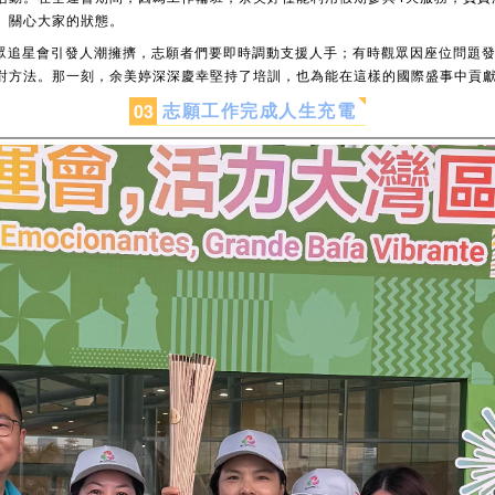
、關心大家的狀態。
眾追星會引發人潮擁擠，志願者們要即時調動支援人手；有時觀眾因座位問題
對方法。那一刻，余美婷深深慶幸堅持了培訓，也為能在這樣的國際盛事中貢
志願工作完成人生充電
0
3