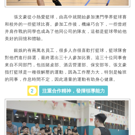
張文豪從小熱愛籃球，由高中就開始參加澳門學界籃球賽
和校外的一些籃球比賽。參加工作後，機緣巧合下，一些曾經
并肩作戰的同學也成為了他同公司的隊友，這都是籃球帶給他
美好的回憶和體驗。
銀娛約有兩萬名員工，很多人亦很喜歡打籃球，籃球隊會
對他們進行篩選，最終選出三十人參加比賽。這三十位同事會
來自不同部門，包括賭桌部、酒店營運部、保安部等。張文豪
指打籃球是一種很解壓的運動，因為工作壓力大，特別是輪班
的同事，作息時間不定，因此適量的運動有助身心健康。
2
注重合作精神，發揮領導能力