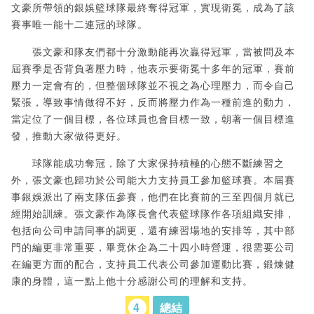
文豪所帶領的銀娛籃球隊最終奪得冠軍，實現衛冕，成為了該
賽事唯一能十二連冠的球隊。
張文豪和隊友們都十分激動能再次贏得冠軍，當被問及本
屆賽季是否背負著壓力時，他表示要衛冕十多年的冠軍，賽前
壓力一定會有的，但整個球隊並不視之為心理壓力，而令自己
緊張，導致事情做得不好，反而將壓力作為一種前進的動力，
當定位了一個目標，各位球員也會目標一致，朝著一個目標進
發，推動大家做得更好。
球隊能成功奪冠，除了大家保持積極的心態不斷練習之
外，張文豪也歸功於公司能大力支持員工參加籃球賽。本屆賽
事銀娛派出了兩支隊伍參賽，他們在比賽前的三至四個月就已
經開始訓練。張文豪作為隊長會代表籃球隊作各項組織安排，
包括向公司申請同事的調更，還有練習場地的安排等，其中部
門的編更非常重要，畢竟休企為二十四小時營運，很需要公司
在編更方面的配合，支持員工代表公司參加運動比賽，鍛煉健
康的身體，這一點上他十分感謝公司的理解和支持。
4
總結