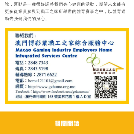
說，運動是一種很好調整我們身心健康的活動，期望未來能有
更多從業員參與到職工之家所舉辦的體育賽事之中，以體育運
動去强健我們的身心。