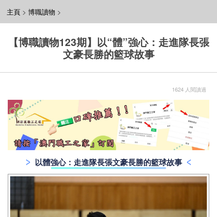
主頁
>
博職讀物
>
【博職讀物123期】以“體”強心：走進隊長張
文豪長勝的籃球故事
1624 人閱讀過
以體強心：走進隊長張文豪長勝的籃球故事