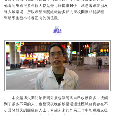
他看到身邊很多年輕人都是覺得賭博賺錢快，就急著跟著損友
進入娛樂場，所以希望有關組織能多點去學校開展相關課程，
幫助學生從小培養正向的價值觀。
總結
本次賭博失調防治夜間外展也讓阿洛自己收穫良多，接觸
到了很多不同的人，也發現夜晚的娛樂場週邊區域確實存在不
少受賭博失調困擾的人士，希望未來的外展工作中能繼續支援