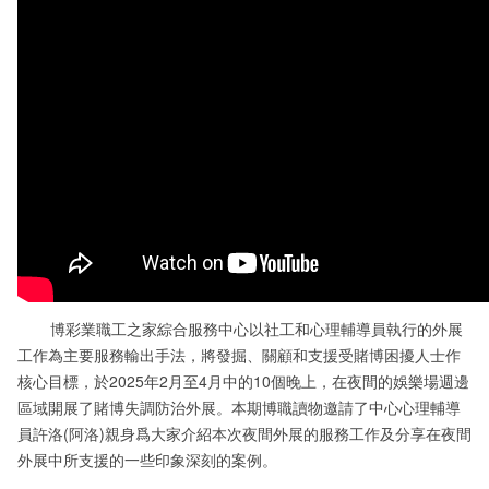
博彩業職工之家綜合服務中心以社工和心理輔導員執行的外展
工作為主要服務輸出手法，將發掘、關顧和支援受賭博困擾人士作
核心目標，於2025年2月至4月中的10個晚上，在夜間的娛樂場週邊
區域開展了賭博失調防治外展。本期博職讀物邀請了中心心理輔導
員許洛(阿洛)親身爲大家介紹本次夜間外展的服務工作及分享在夜間
外展中所支援的一些印象深刻的案例。