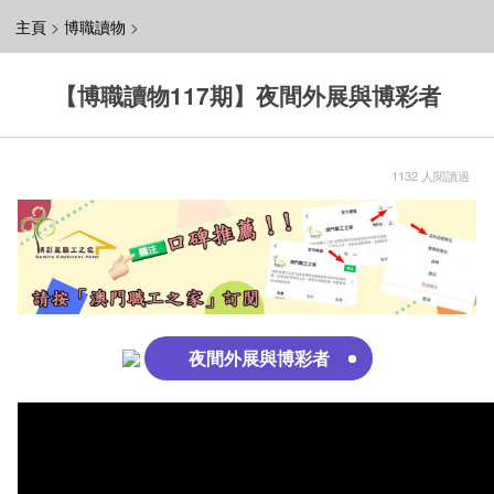
主頁
>
博職讀物
>
【博職讀物117期】夜間外展與博彩者
1132 人閱讀過
夜間外展與博彩者