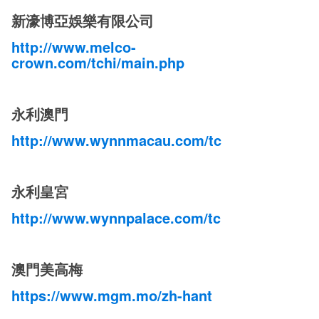
新濠博亞娛樂有限公司
http://www.melco-
crown.com/tchi/main.php
永利澳門
http://www.wynnmacau.com/tc
永利皇宮
http://www.wynnpalace.com/tc
澳門美高梅
https://www.mgm.mo/zh-hant