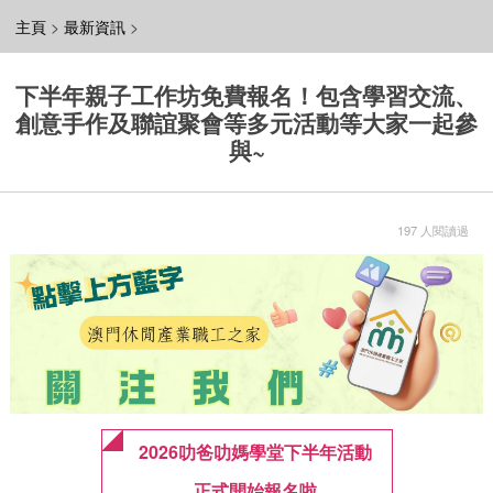
主頁
>
最新資訊
>
下半年親子工作坊免費報名！包含學習交流、
創意手作及聯誼聚會等多元活動等大家一起參
與~
197 人閱讀過
2026叻爸叻媽學堂下半年活動
正式開始報名啦