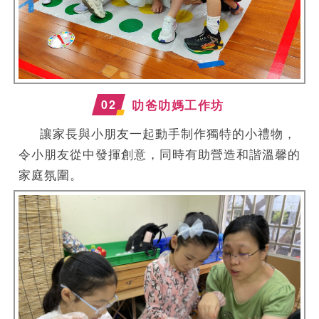
0
2
叻爸叻媽工作坊
讓家長與小朋友一起動手制作獨特的小禮物，
令小朋友從中發揮創意，同時有助營造和諧溫馨的
家庭氛圍。