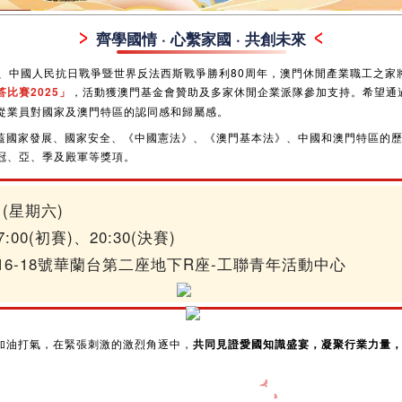
齊學國情 · 心繫家國 · 共創未來
年、中國人民抗日戰爭暨世界反法西斯戰爭勝利80周年，澳門休閒產業職工之家
比賽2025」
，活動獲澳門基金會贊助及多家休閒企業派隊參加支持。希望通
從業員對國家及澳門特區的認同感和歸屬感。
蓋國家發展、國家安全、《中國憲法》、《澳門基本法》、中國和澳門特區的
冠、亞、季及殿軍等獎項。
日(星期六)
17:00(初賽)、20:30(決賽)
6-18號華蘭台第二座地下R座-工聯青年活動中心
加油打氣，在緊張刺激的激烈角逐中，
共同見證愛國知識盛宴，凝聚行業力量