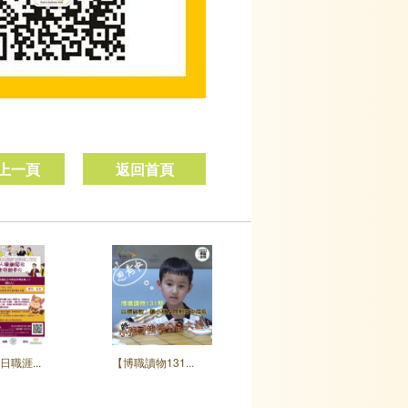
上一頁
返回首頁
日職涯...
【博職讀物131...