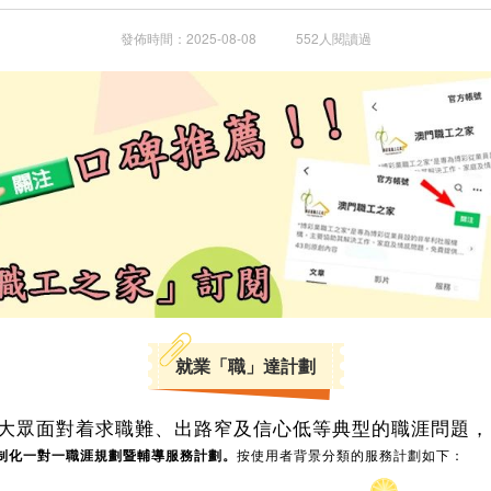
發佈時間：2025-08-08 552人閱讀過
就業「職」達計劃
大眾面對着求職難、出路窄及信心低等典型的職涯問題，
制化一對一職涯規劃暨輔導服務計劃。
按使用者背景分類的服務計劃如下：