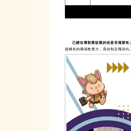
已經在博彩業從業的你是否渴望有
掘獨有的職場軟實力，爲你制定職涯向