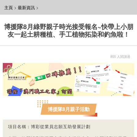
主頁
>
最新資訊
>
博援隊8月綠野親子時光接受報名~快帶上小朋
友一起土耕種植、手工植物拓染和釣魚啦！
855 人閱讀過
博援隊8月親子活動
項目名稱：博彩從業員志願互助發展計劃