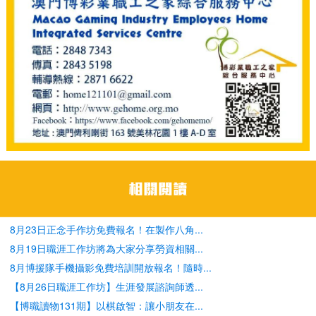
8月23日正念手作坊免費報名！在製作八角...
8月19日職涯工作坊將為大家分享勞資相關...
8月博援隊手機攝影免費培訓開放報名！隨時...
【8月26日職涯工作坊】生涯發展諮詢師透...
【博職讀物131期】以棋啟智：讓小朋友在...