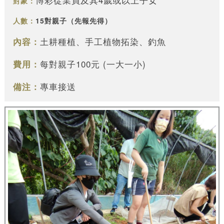
對象：
人數：
15對親子（先報先得）
土耕種植、手工植物拓染、釣魚
內容：
每對親子100元 (一大一小)
費用：
專車接送
備注：