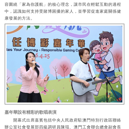
容圍繞「家為你護航」的核心理念，讓市民在輕鬆互動的過程
中，認識如何支持受賭博困擾的家人，並學習促進家庭關係健
康發展的方法。
嘉年華設有精彩的歌唱表演
開幕式出席嘉賓包括中央人民政府駐澳門特別行政區聯絡
辦公室社會發展部四級調研員陳琨、澳門工會聯合總會副會長