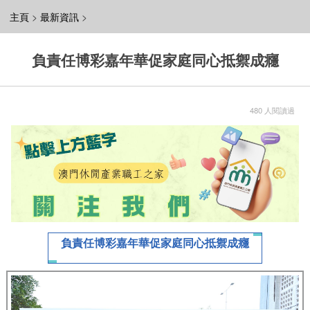
主頁
>
最新資訊
>
負責任博彩嘉年華促家庭同心抵禦成癮
480 人閱讀過
負責任博彩嘉年華促家庭同心抵禦成癮