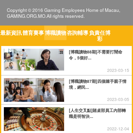
Copyright © 2016 Gaming Employees Home of Macau,
GAMING.ORG.MO.All rights reserved.
最新資訊
體育賽事
博職讀物
咨詢輔導
負責任博
彩
[博職讀物88期]不需要打鬧命
令，5個好...
2023-03-15
[博職讀物87期]四個棘手親子情
境，網民...
2023-03-05
[人生交叉點]賭桌部員工內部轉
職是明智決...
2022-12-04