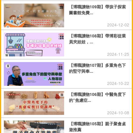
【博職讀物109期】帶孩子探索
圖書館免費...
2024-12-02
【博職讀物108期】帶博彩從業
員夾娃娃，...
2024-11-25
【博職讀物107期】多重角色下
的堅守與奉...
2024-10-22
【博職讀物106期】中醫角度下
的“焦慮症...
2024-10-08
【博職讀物105期】親子聚會桌
遊推薦