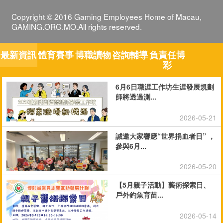
Copyright © 2016 Gaming Employees Home of Macau,
GAMING.ORG.MO.All rights reserved.
最新資訊
體育賽事
博職讀物
咨詢輔導
負責任博
彩
6月6日職涯工作坊生涯發展規劃
師將透過測...
2026-05-21
誠邀大家響應“世界捐血者日” ，
參與6月...
2026-05-20
【5月親子活動】藝術探索日、
戶外釣魚育苗...
2026-05-14