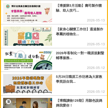
【博援隊5月活動】壽司製作體
驗、助人技巧...
2026-05-13
【家身心關懷工作坊】通過製作
專屬的植物生...
2026-05-13
2026年客制化一對一職涯規劃暨
輔導服務...
2026-05-12
5月29日職涯工作坊將為大家教
學英語自我...
2026-05-12
【博職讀物129期】用顏色說媽
媽我愛你！