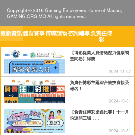
Copyright © 2016 Gaming Employees Home of Macau,
GAMING.ORG.MO.All rights reserved.
最新資訊
體育賽事
博職讀物
咨詢輔導
負責任博
彩
【博彩從業人員情緒壓力健康調
查問卷】得獎...
2024-11-07
負責任博彩主題綜合競技賽接受
報名！
2024-10-31
【負責任博彩桌遊比賽】十一月
份連開三場，...
2024-10-31