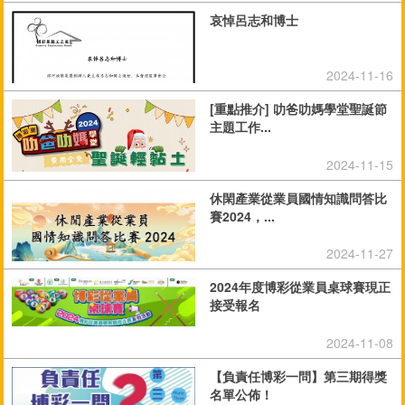
哀悼呂志和博士
2024-11-16
[重點推介] 叻爸叻媽學堂聖誕節
主題工作...
2024-11-15
休閑產業從業員國情知識問答比
賽2024，...
2024-11-27
2024年度博彩從業員桌球賽現正
接受報名
2024-11-08
【負責任博彩一問】第三期得獎
名單公佈！