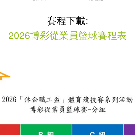
賽程下載:
2026博彩從業員籃球賽程表