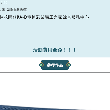
7:30
，限12組(先報先得)
美林花園1樓A-D室博彩業職工之家綜合服務中心
活動費用全免！！！
參考作品