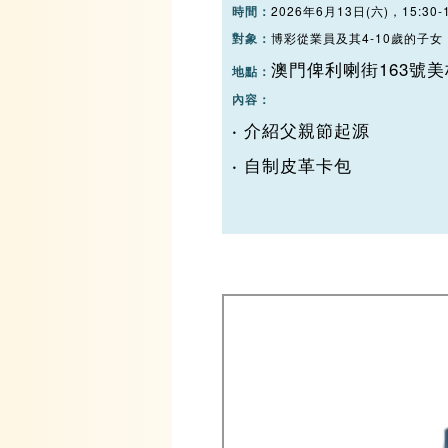
時間：
2026年6月13日(六)，15:30-1
對象：
博彩從業員及其4-10歲的子女
澳門俾利喇街163號
地點：
內容：
介紹父親節起源
·
自制皮革卡包
·