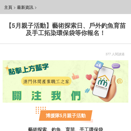
主頁
>
最新資訊
>
【5月親子活動】藝術探索日、戶外釣魚育苗
及手工拓染環保袋等你報名！
377 人閱讀過
博援隊5月親子活動
藝術探索、釣魚、育苗、手工環保袋