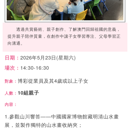
透過共賞藝術、親子創作、了解澳門回歸祖國的意義，
提升親子陪伴質量，在創作中讓子女學習專注、父母學習正
向溝通。
2026年5月23日(星期六)
日期：
14:30-16:30
場次：
博彩從業員及其4歲或以上子女
對象：
10組親子
人數：
內容：
1.參觀山川響答——中國國家博物館藏明清山水畫
展，並製作獨特的山水畫收納夾；