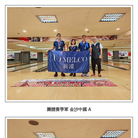
團體賽季軍 金沙中國 A