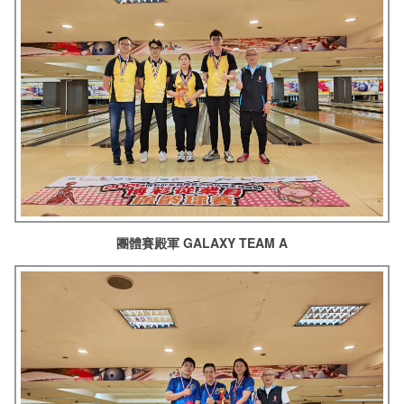
團體賽殿軍 GALAXY TEAM A