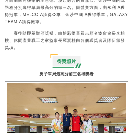
艷程分別奪得單局最高分的頭三名。團體賽方面，由永利 A獲
得冠軍，MELCO A獲得亞軍，金沙中國 A獲得季軍，GALAXY
TEAM A獲得殿軍。
賽後隨即舉辦頒獎禮，由博彩從業員志願者協會會長李柏
樓、休閒產業職工之家監事長羅潤桂向各個獲獎者及隊伍頒發
獎項。
得獎照片
男子單局最高分前三名得獎者