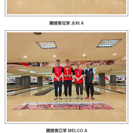
團體賽冠軍 永利 A
團體賽亞軍 MELCO A