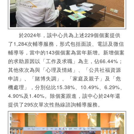
於2024年，該中心共為上述229個個案提供
了1,284次輔導服務，形式包括面談、電話及微信
輔導等，當中的143個個案為當年新增。新增個案
的求助原因以「工作及求職」為主，佔66.44%；
其他依次為與「心理及情緒」、「公共社福資源
申請」、「賭博失調」、「家庭及親子」及「危
機處理」，分別佔比15.38%、10.49%、6.29%、
4.90%及1.40%。除個案跟進，該中心於24年還
提供了295次單次性熱線諮詢輔導服務。