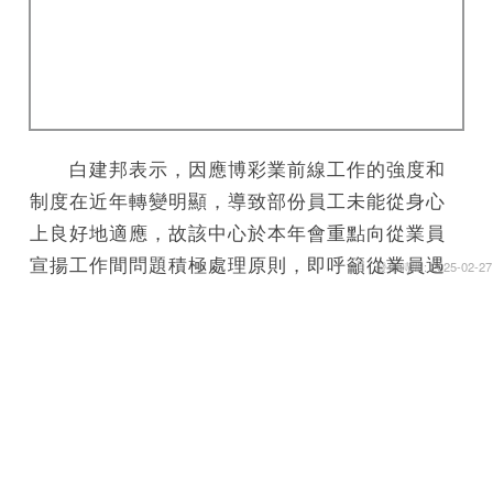
白建邦表示，因應博彩業前線工作的強度和
制度在近年轉變明顯，導致部份員工未能從身心
上良好地適應，故該中心於本年會重點向從業員
宣揚工作間問題積極處理原則，即呼籲從業員遇
發佈時間: 2025-02-27
到工作上的各類困擾時不需逃避或獨自面對，並
可盡快使用由該中心的社工及心理輔導員團隊提
供的諮詢輔導服務，希望通過協商調解方式減少
勞資衝突的劇化，實現雙贏局面。另一方面，為
提升大眾遇到受賭博困擾人士時的支援主動性和
處遇技巧，該中心將於今年中推出《受賭博困擾
人士支援手冊》，旨在運用大眾對身邊受賭博困