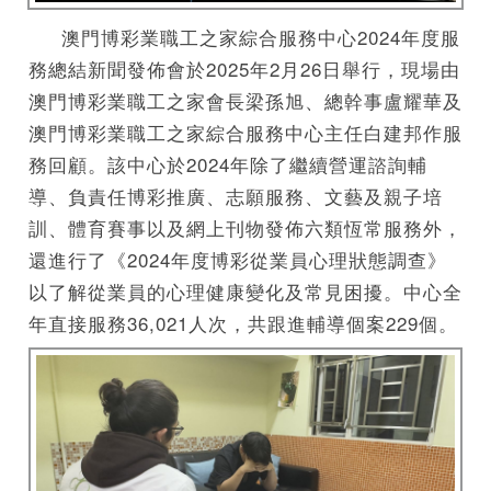
澳門博彩業職工之家綜合服務中心2024年度服
務總結新聞發佈會於2025年2月26日舉行，現場由
澳門博彩業職工之家會長梁孫旭、總幹事盧耀華及
澳門博彩業職工之家綜合服務中心主任白建邦作服
務回顧。該中心於2024年除了繼續營運諮詢輔
導、負責任博彩推廣、志願服務、文藝及親子培
訓、體育賽事以及網上刊物發佈六類恆常服務外，
還進行了《2024年度博彩從業員心理狀態調查》
以了解從業員的心理健康變化及常見困擾。中心全
年直接服務36,021人次，共跟進輔導個案229個。