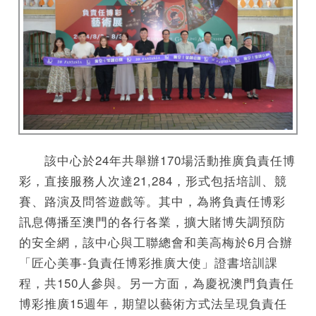
該中心於24年共舉辦170場活動推廣負責任博
彩，直接服務人次達21,284，形式包括培訓、競
賽、路演及問答遊戲等。其中，為將負責任博彩
訊息傳播至澳門的各行各業，擴大賭博失調預防
的安全網，該中心與工聯總會和美高梅於6月合辦
「匠心美事-負責任博彩推廣大使」證書培訓課
程，共150人參與。另一方面，為慶祝澳門負責任
博彩推廣15週年，期望以藝術方式法呈現負責任