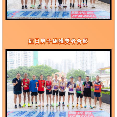
紅日男子組
獲獎者合影