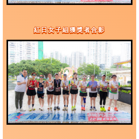
紅日女子組
獲獎者合影