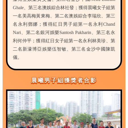
Ghale
、第三名澳娛綜合林社發；獲得晨曦女子組第
一名美高梅黃東梅、第二名澳娛綜合李瑞欣、第三
名永利鄧娜；獲得紅日男子組第一名永利
Chand
Nari
、第二名銀河娛樂
Santosh Pakharin
、第三名永
利何仲平；獲得紅日女子組第一名永利林美珍、第
二名新濠博亞娛樂伍智敏、第三名金沙中國陳凱
儀。
晨曦男子組
獲獎者合影