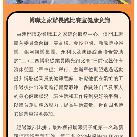
博職之家辦長跑比賽宣健康意識
由澳門博彩業職工之家綜合服務中心、澳門工聯
體育委員會合辦，美高梅、金沙中國、新濠博亞娛
樂、銀河娛樂集團、永利以及澳娛綜合聯合贊助
的
“
二
○
二四博彩從業員陽光跑比賽
”
日前假氹仔海
濱休憩區（單車徑）舉行。主辦單位期望透過活動
提升博彩從業員的健康意識，鼓勵他們在繁忙的工
作過後抽出時間進行體育鍛鍊，多關注自己及家人
的身心健康狀況，讓生活和工作達到更好的平衡，
以體育運動釋放壓力，提高生活質量。近百四名博
彩從業員報名參加。
經過激烈比拼，最終獲得晨曦男子組第一名為新
濠博亞娛樂黃艾倫、第二名金沙中國
Netra Bikram