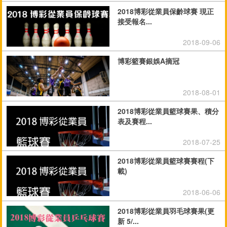
2018博彩從業員保齡球賽 現正
接受報名...
2018-09-06
博彩籃賽銀娛A摘冠
2018-08-01
2018博彩從業員籃球賽果、積分
表及賽程...
2018-07-25
2018博彩從業員籃球賽賽程(下
載)
2018-06-06
2018博彩從業員羽毛球賽果(更
新 5/...