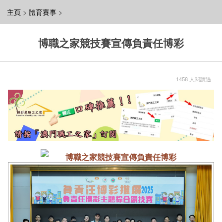
主頁
>
體育賽事
>
博職之家競技賽宣傳負責任博彩
1458 人閱讀過
博職之家競技賽宣傳負責任博彩