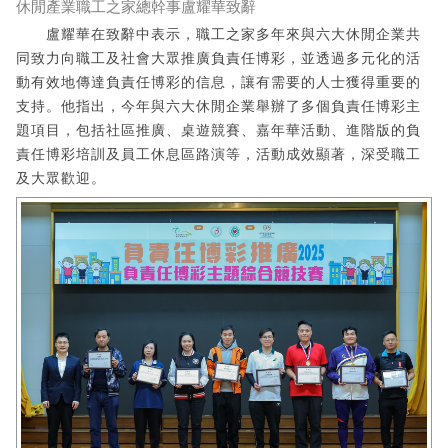
休閒產業職工之家總幹事盧耀華致辭
盧耀華在致辭中表示，職工之家多年來與六大休閒企業共
同致力向職工及社會大眾推廣負責任博彩，並透過多元化的活
動有效地傳達負責任博彩的信息，讓有需要的人士獲得重要的
支持。他指出，今年與六大休閒企業舉辦了多個負責任博彩主
題項目，包括社區推廣、桌遊競賽、嘉年華活動、進階版的負
責任博彩培訓及員工休息區路演等，活動成效顯著，深受職工
及大眾歡迎。