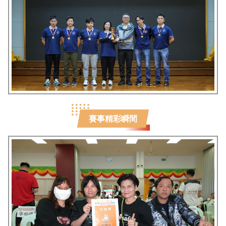
賽事精彩瞬間