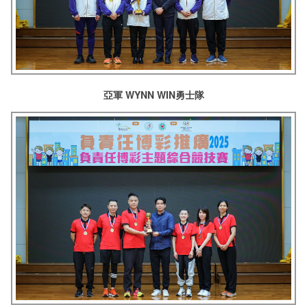
亞軍 WYNN WIN勇士隊