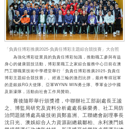
「負責任博彩推廣2025-負責任博彩主題綜合競技賽」大合照
為強化博彩從業員的負責任博彩知識，推動職工參與有益
身心的健康競技活動，博彩業職工之家綜合服務中心日前在澳
門工聯職業技術中學禮堂舉行「負責任博彩推廣2025-負責任
博彩主題綜合競技賽」。經過三輪的激烈比拼，最終奪得冠軍
的是銀娛RG大使隊、亞軍WYNN WIN勇士隊、季軍金沙中國
及新濠隊，活動由社會工作局贊助。
賽後隨即舉行頒獎禮，中聯辦社工部副處長王謐
之、博監局研究及資料分析處處長蘇榮勇、社工局防
治問題賭博處高級技術員鄭嘉洲、工聯總會副理事長
沈日光、澳娛綜合人力資源副總裁鄒柏、永利
澳門娛