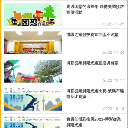
走過困惑的這些年-賭博失調預防
宣傳活動
2022-11-25
博職之家競技賽宣世盃不迷賭
2022-11-24
博彩從業員陽光跑宣逆境自強
2022-10-17
博彩從業員陽光跑比賽-號碼布編
號及比賽須...
2022-10-13
負責任博彩推廣2022-博彩從業
員陽光跑...