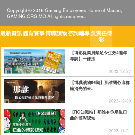
Copyright © 2016 Gaming Employees Home of Macau,
GAMING.ORG.MO.All rights reserved.
最新資訊
體育賽事
博職讀物
咨詢輔導
負責任博
彩
【博彩從業員禁足令生效4週年
專訪】一條法...
2023-12-27
【博職讀物96期】那誰關心這群
輸清光的來...
2023-12-20
【RG知識站】那誰令你產生扭
曲的博彩認知
2023-11-21