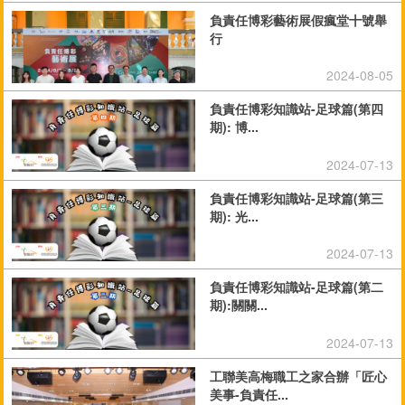
負責任博彩藝術展假瘋堂十號舉
行
2024-08-05
負責任博彩知識站-足球篇(第四
期): 博...
2024-07-13
負責任博彩知識站-足球篇(第三
期): 光...
2024-07-13
負責任博彩知識站-足球篇(第二
期):關關...
2024-07-13
工聯美高梅職工之家合辦「匠心
美事-負責任...