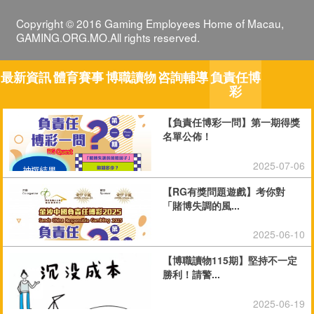
Copyright © 2016 Gaming Employees Home of Macau,
GAMING.ORG.MO.All rights reserved.
最新資訊
體育賽事
博職讀物
咨詢輔導
負責任博
彩
【負責任博彩一問】第一期得獎
名單公佈！
2025-07-06
【RG有獎問題遊戲】考你對
「賭博失調的風...
2025-06-10
【博職讀物115期】堅持不一定
勝利！請警...
2025-06-19