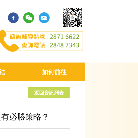
結
如何前往
返回資訊列表
沒有必勝策略？