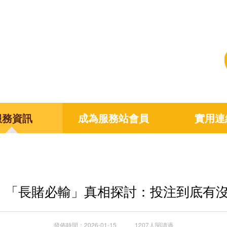
服務資訊
成為服務站會員
實用連
】「長賭必輸」真相探討：投注到底有
發佈時間：2026-01-15 1207人閱讀過