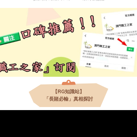
【RG知識站】
「長賭必輸」真相探討