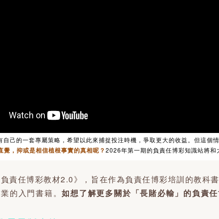
有自己的一套專屬策略，希望以此來捕捉投注時機，爭取更大的收益。但這個
直覺，抑或是相信植根事實的真相呢？
2026年第一期的負責任博彩知識站將
了《負責任博彩教材2.0》，旨在作為負責任博彩培訓的教科
彩業的入門書籍。
如想了解更多關於「長賭必輸」的負責任