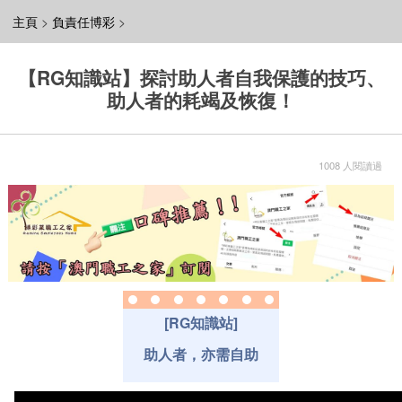
主頁
>
負責任博彩
>
【RG知識站】探討助人者自我保護的技巧、
助人者的耗竭及恢復！
1008 人閱讀過
[RG知識站]
助人者，亦需自助